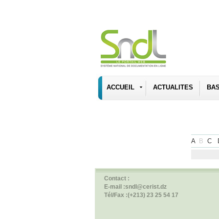
ACCUEIL
ACTUALITES
BA
A
B
C
Contact :
E-mail :sndl@cerist.dz
Tél/Fax :(+213) 23 25 54 17