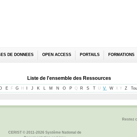
SES DE DONNEES
OPEN ACCESS
PORTAILS
FORMATIONS
Liste de l'ensemble des Ressources
D
E
F
G
H
I
J
K
L
M
N
O
P
Q
R
S
T
U
V
W
X
Y
Z
Tou
Restez 
CERIST © 2011-2026 Système National de