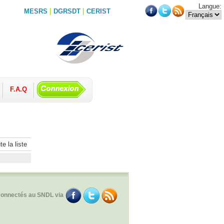
Langue:
|
|
MESRS
DGRSDT
CERIST
F.A.Q
te la liste
connectés au SNDL via