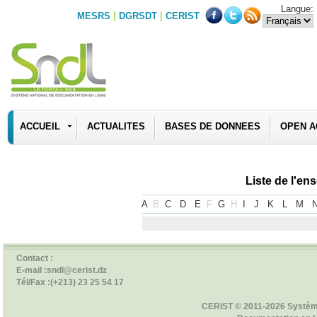
Langue:
|
|
MESRS
DGRSDT
CERIST
ACCUEIL
ACTUALITES
BASES DE DONNEES
OPEN A
Liste de l'e
A
B
C
D
E
F
G
H
I
J
K
L
M
Contact :
E-mail :sndl@cerist.dz
Tél/Fax :(+213) 23 25 54 17
CERIST © 2011-2026 Systèm