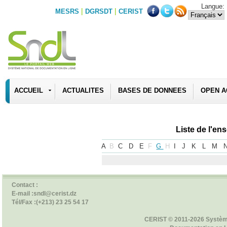
Langue:
|
|
MESRS
DGRSDT
CERIST
ACCUEIL
ACTUALITES
BASES DE DONNEES
OPEN A
Liste de l'e
A
B
C
D
E
F
G
H
I
J
K
L
M
Contact :
E-mail :sndl@cerist.dz
Tél/Fax :(+213) 23 25 54 17
CERIST © 2011-2026 Systèm