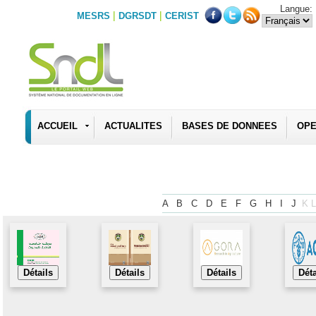
Langue:
|
|
MESRS
DGRSDT
CERIST
ACCUEIL
ACTUALITES
BASES DE DONNEES
OPE
A
B
C
D
E
F
G
H
I
J
K
L
Détails
Détails
Détails
Déta