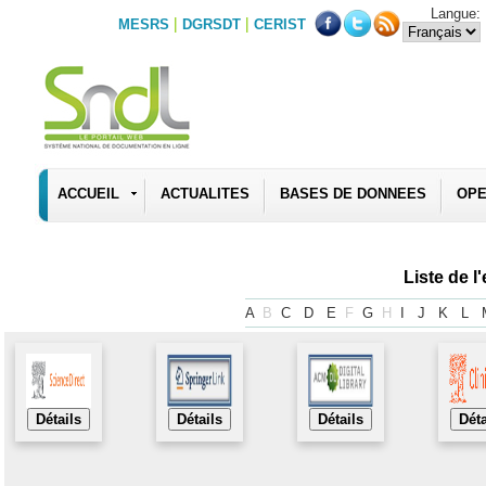
Langue:
|
|
MESRS
DGRSDT
CERIST
ACCUEIL
ACTUALITES
BASES DE DONNEES
OPE
Liste de 
A
B
C
D
E
F
G
H
I
J
K
L
Détails
Détails
Détails
Déta