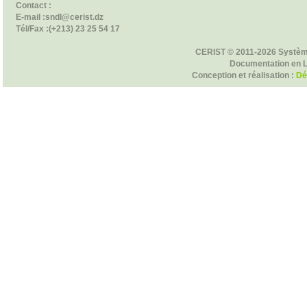
Contact :
E-mail :sndl@cerist.dz
Tél/Fax :(+213) 23 25 54 17
CERIST © 2011-2026 Systèm
Documentation en 
Conception et réalisation :
Dé