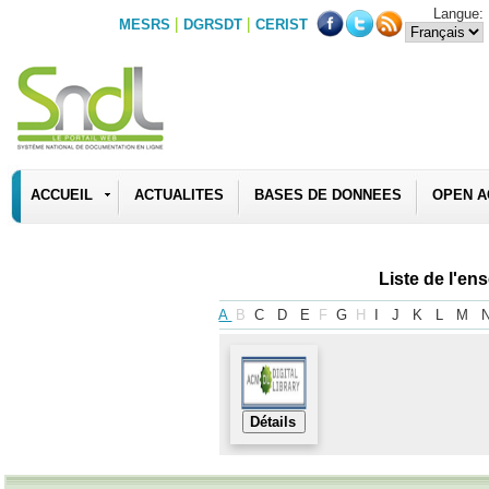
Langue:
|
|
MESRS
DGRSDT
CERIST
ACCUEIL
ACTUALITES
BASES DE DONNEES
OPEN A
Liste de l'e
A
B
C
D
E
F
G
H
I
J
K
L
M
Détails