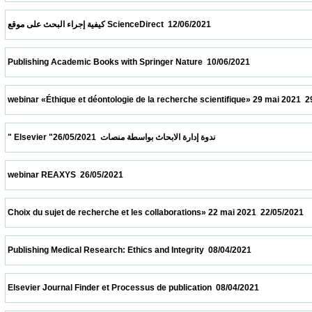
 كيفية إجراء البحث على موقع ScienceDirect  12/06/2021                            
 Publishing Academic Books with Springer Nature  10/06/2021                            
 webinar «Éthique et déontologie de la recherche scientifique» 29 mai 2021  29/05/2021 
 " Elsevier "ندوة إدارة الابحاث بواسطة منصات  26/05/2021                            
 webinar REAXYS  26/05/2021                            
 Choix du sujet de recherche et les collaborations» 22 mai 2021  22/05/2021             
 Publishing Medical Research: Ethics and Integrity  08/04/2021                            
 Elsevier Journal Finder et Processus de publication  08/04/2021                          