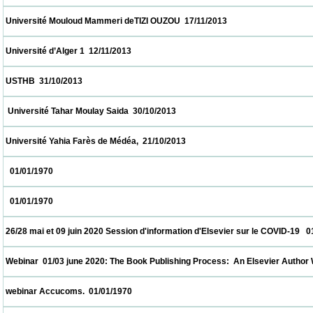
 Université Mouloud Mammeri deTIZI OUZOU  17/11/2013                            
 Université d’Alger 1  12/11/2013                            
 USTHB  31/10/2013                            
  Université Tahar Moulay Saida  30/10/2013                            
 Université Yahia Farès de Médéa,  21/10/2013                            
   01/01/1970                            
   01/01/1970                            
 26/28 mai et 09 juin 2020 Session d'information d'Elsevier sur le COVID-19   01/01/1970
 Webinar  01/03 june 2020: The Book Publishing Process:  An Elsevier Author Workshop
 webinar Accucoms.  01/01/1970                            