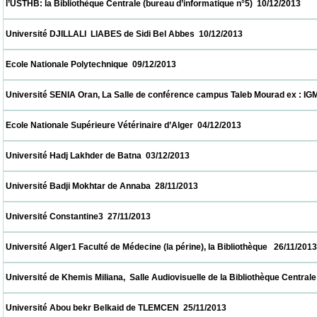
 l’USTHB: la Bibliothèque Centrale (bureau d’informatique n°5)  10/12/2013               
 Université DJILLALI  LIABES de Sidi Bel Abbes  10/12/2013                            
 Ecole Nationale Polytechnique  09/12/2013                            
 Université SENIA Oran, La Salle de conférence campus Taleb Mourad ex : IGMO  08/12/
 Ecole Nationale Supérieure Vétérinaire d’Alger  04/12/2013                            
 Université Hadj Lakhder de Batna  03/12/2013                            
 Université Badji Mokhtar de Annaba  28/11/2013                            
 Université Constantine3  27/11/2013                            
 Université Alger1 Faculté de Médecine (la périne), la Bibliothèque   26/11/2013          
 Université de Khemis Miliana,  Salle Audiovisuelle de la Bibliothèque Centrale     26/11
 Université Abou bekr Belkaid de TLEMCEN  25/11/2013                            