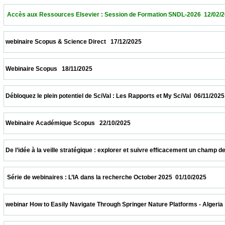
  Accès aux Ressources Elsevier : Session de Formation SNDL-2026  12/02/2026        
 webinaire Scopus & Science Direct   17/12/2025                            
 Webinaire Scopus   18/11/2025                            
 Débloquez le plein potentiel de SciVal : Les Rapports et My SciVal  06/11/2025           
 Webinaire Académique Scopus   22/10/2025                            
 De l’idée à la veille stratégique : explorer et suivre efficacement un champ de recher
  Série de webinaires : L’IA dans la recherche October 2025  01/10/2025                  
 webinar How to Easily Navigate Through Springer Nature Platforms - Algeria  31/10/202