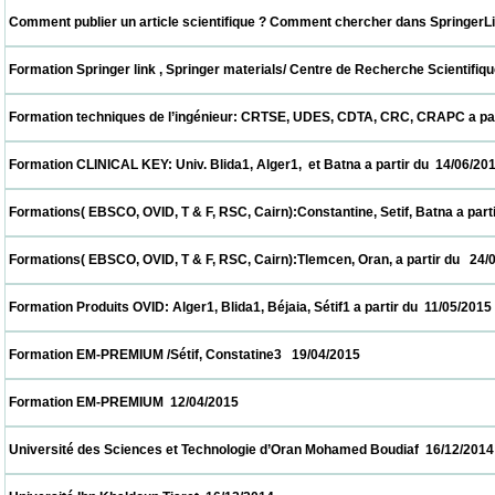
 Comment publier un article scientifique ? Comment chercher dans SpringerLink ? UDE
 Formation Springer link , Springer materials/ Centre de Recherche Scientifique et T
 Formation techniques de l’ingénieur: CRTSE, UDES, CDTA, CRC, CRAPC a partir du  28/
 Formation CLINICAL KEY: Univ. Blida1, Alger1,  et Batna a partir du  14/06/2015         
 Formations( EBSCO, OVID, T & F, RSC, Cairn):Constantine, Setif, Batna a partir du  31/
 Formations( EBSCO, OVID, T & F, RSC, Cairn):Tlemcen, Oran, a partir du   24/05/2015   
 Formation Produits OVID: Alger1, Blida1, Béjaia, Sétif1 a partir du  11/05/2015           
 Formation EM-PREMIUM /Sétif, Constatine3   19/04/2015                            
 Formation EM-PREMIUM  12/04/2015                            
 Université des Sciences et Technologie d’Oran Mohamed Boudiaf  16/12/2014           