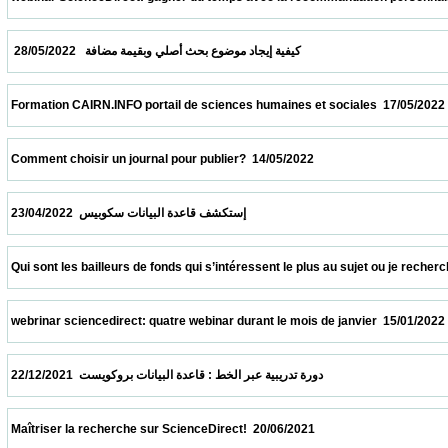
  كيفية إيجاد موضوع بحث أصلي وبقيمة مضافة   28/05/2022                            
 Formation CAIRN.INFO portail de sciences humaines et sociales  17/05/2022            
 Comment choisir un journal pour publier?  14/05/2022                            
 إستكشف قاعدة البيانات سكوبيس  23/04/2022                            
 Qui sont les bailleurs de fonds qui s’intéressent le plus au sujet ou je recherche ?  09
 webrinar sciencedirect: quatre webinar durant le mois de janvier  15/01/2022           
 دورة تدريبية عبر الخط : قاعدة البيانات بروكويست  22/12/2021                            
 Maîtriser la recherche sur ScienceDirect!  20/06/2021                            