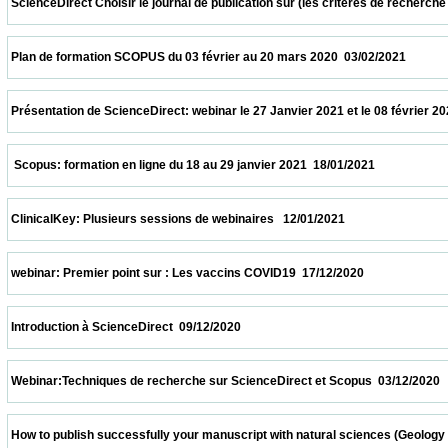
 ScienceDirect Choisir le journal de publication sur (les critères de recherche et le
 Plan de formation SCOPUS du 03 février au 20 mars 2020  03/02/2021                   
 Présentation de ScienceDirect: webinar le 27 Janvier 2021 et le 08 février 2021 à 11h
  Scopus: formation en ligne du 18 au 29 janvier 2021  18/01/2021                         
 ClinicalKey: Plusieurs sessions de webinaires   12/01/2021                            
 webinar: Premier point sur : Les vaccins COVID19  17/12/2020                            
 Introduction à ScienceDirect  09/12/2020                            
 Webinar:Techniques de recherche sur ScienceDirect et Scopus  03/12/2020             
 How to publish successfully your manuscript with natural sciences (Geology and biolo