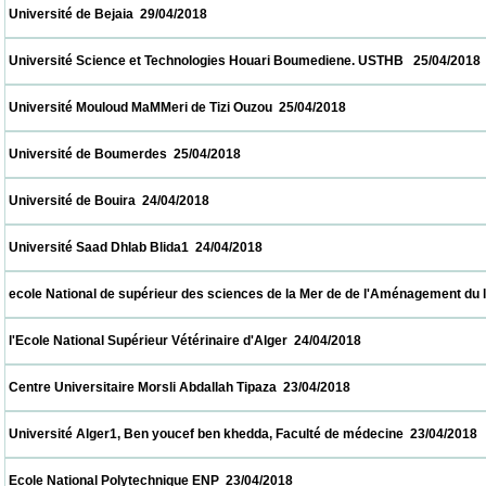
 Université de Bejaia  29/04/2018                            
 Université Science et Technologies Houari Boumediene. USTHB   25/04/2018            
 Université Mouloud MaMMeri de Tizi Ouzou  25/04/2018                            
 Université de Boumerdes  25/04/2018                            
 Université de Bouira  24/04/2018                            
 Université Saad Dhlab Blida1  24/04/2018                            
 ecole National de supérieur des sciences de la Mer de de l'Aménagement du littoral  2
 l'Ecole National Supérieur Vétérinaire d'Alger  24/04/2018                            
 Centre Universitaire Morsli Abdallah Tipaza  23/04/2018                            
 Université Alger1, Ben youcef ben khedda, Faculté de médecine  23/04/2018             
 Ecole National Polytechnique ENP  23/04/2018                            