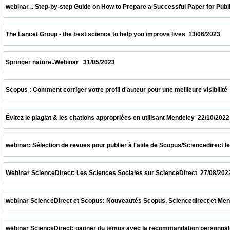
 webinar .. Step-by-step Guide on How to Prepare a Successful Paper for Publishing in
 The Lancet Group - the best science to help you improve lives  13/06/2023              
 Springer nature..Webinar   31/05/2023                            
 Scopus : Comment corriger votre profil d'auteur pour une meilleure visibilité  08/04/20
 Évitez le plagiat & les citations appropriées en utilisant Mendeley  22/10/2022          
 webinar: Sélection de revues pour publier à l'aide de Scopus/Sciencedirect le 08/10/2
 Webinar ScienceDirect: Les Sciences Sociales sur ScienceDirect  27/08/2022          
 webinar ScienceDirect et Scopus: Nouveautés Scopus, Sciencedirect et Mendeley.  13
 webinar ScienceDirect: gagner du temps avec la recommandation personnalisée sur S