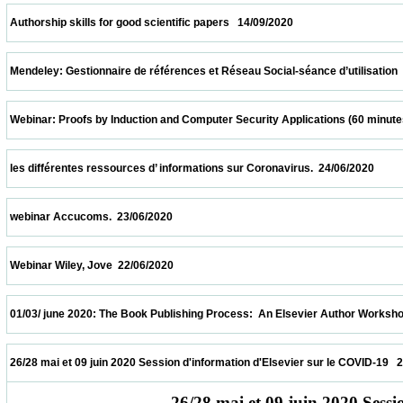
 Authorship skills for good scientific papers   14/09/2020                            
 Mendeley: Gestionnaire de références et Réseau Social-séance d’utilisation  24/07/202
 Webinar: Proofs by Induction and Computer Security Applications (60 minutes)  20/07/
 les différentes ressources d’ informations sur Coronavirus.  24/06/2020                 
 webinar Accucoms.  23/06/2020                            
 Webinar Wiley, Jove  22/06/2020                            
 01/03/ june 2020: The Book Publishing Process:  An Elsevier Author Workshop   01/06/
 26/28 mai et 09 juin 2020 Session d'information d'Elsevier sur le COVID-19   26/05/2020
26/28 mai et 09 juin 2020 Sess