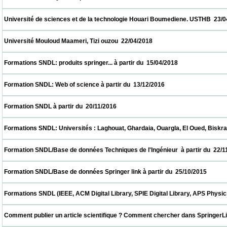
 Université de sciences et de la technologie Houari Boumediene. USTHB  23/04/2018    
 Université Mouloud Maameri, Tizi ouzou  22/04/2018                            
 Formations SNDL: produits springer... à partir du  15/04/2018                            
 Formation SNDL: Web of science à partir du  13/12/2016                            
 Formation SNDL à partir du  20/11/2016                            
 Formations SNDL: Universités : Laghouat, Ghardaia, Ouargla, El Oued, Biskra, M'sila. à
 Formation SNDL/Base de données Techniques de l'Ingénieur  à partir du  22/11/2015    
 Formation SNDL/Base de données Springer link à partir du  25/10/2015                   
 Formations SNDL (IEEE, ACM Digital Library, SPIE Digital Library, APS Physics , Cai
 Comment publier un article scientifique ? Comment chercher dans SpringerLink ? CER