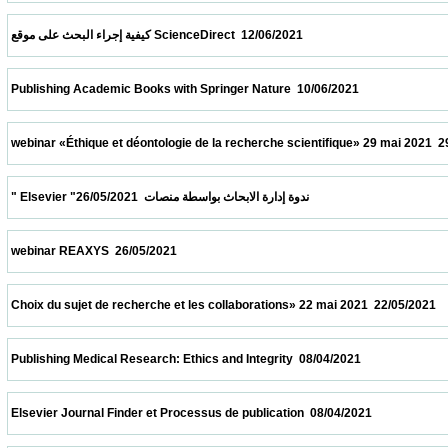
 كيفية إجراء البحث على موقع ScienceDirect  12/06/2021                            
 Publishing Academic Books with Springer Nature  10/06/2021                            
 webinar «Éthique et déontologie de la recherche scientifique» 29 mai 2021  29/05/2021 
 " Elsevier "ندوة إدارة الابحاث بواسطة منصات  26/05/2021                            
 webinar REAXYS  26/05/2021                            
 Choix du sujet de recherche et les collaborations» 22 mai 2021  22/05/2021             
 Publishing Medical Research: Ethics and Integrity  08/04/2021                            
 Elsevier Journal Finder et Processus de publication  08/04/2021                          