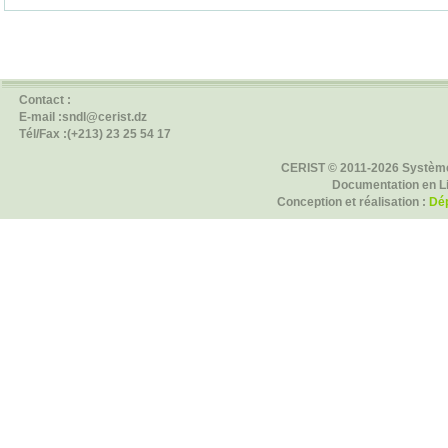
Contact :
E-mail :sndl@cerist.dz
Tél/Fax :(+213) 23 25 54 17
CERIST © 2011-2026 Système
Documentation en L
Conception et réalisation :
Dép