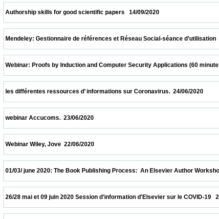
 Authorship skills for good scientific papers   14/09/2020                            
 Mendeley: Gestionnaire de références et Réseau Social-séance d’utilisation  24/07/202
 Webinar: Proofs by Induction and Computer Security Applications (60 minutes)  20/07/
 les différentes ressources d’ informations sur Coronavirus.  24/06/2020                 
 webinar Accucoms.  23/06/2020                            
 Webinar Wiley, Jove  22/06/2020                            
 01/03/ june 2020: The Book Publishing Process:  An Elsevier Author Workshop   01/06/
 26/28 mai et 09 juin 2020 Session d'information d'Elsevier sur le COVID-19   26/05/2020