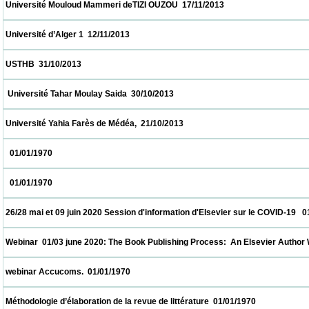
 Université Mouloud Mammeri deTIZI OUZOU  17/11/2013                            
 Université d’Alger 1  12/11/2013                            
 USTHB  31/10/2013                            
  Université Tahar Moulay Saida  30/10/2013                            
 Université Yahia Farès de Médéa,  21/10/2013                            
   01/01/1970                            
   01/01/1970                            
 26/28 mai et 09 juin 2020 Session d'information d'Elsevier sur le COVID-19   01/01/1970
 Webinar  01/03 june 2020: The Book Publishing Process:  An Elsevier Author Workshop
 webinar Accucoms.  01/01/1970                            
 Méthodologie d’élaboration de la revue de littérature  01/01/1970                          