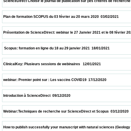
 ScienceDirect Choisir le journal de publication sur (les critères de recherche et le
 Plan de formation SCOPUS du 03 février au 20 mars 2020  03/02/2021                   
 Présentation de ScienceDirect: webinar le 27 Janvier 2021 et le 08 février 2021 à 11h
  Scopus: formation en ligne du 18 au 29 janvier 2021  18/01/2021                         
 ClinicalKey: Plusieurs sessions de webinaires   12/01/2021                            
 webinar: Premier point sur : Les vaccins COVID19  17/12/2020                            
 Introduction à ScienceDirect  09/12/2020                            
 Webinar:Techniques de recherche sur ScienceDirect et Scopus  03/12/2020             
 How to publish successfully your manuscript with natural sciences (Geology and biolo