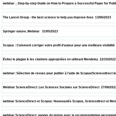
 webinar .. Step-by-step Guide on How to Prepare a Successful Paper for Publishing in
 The Lancet Group - the best science to help you improve lives  13/06/2023              
 Springer nature..Webinar   31/05/2023                            
 Scopus : Comment corriger votre profil d'auteur pour une meilleure visibilité  08/04/20
 Évitez le plagiat & les citations appropriées en utilisant Mendeley  22/10/2022          
 webinar: Sélection de revues pour publier à l'aide de Scopus/Sciencedirect le 08/10/2
 Webinar ScienceDirect: Les Sciences Sociales sur ScienceDirect  27/08/2022          
 webinar ScienceDirect et Scopus: Nouveautés Scopus, Sciencedirect et Mendeley.  13
 webinar ScienceDirect: gagner du temps avec la recommandation personnalisée sur S