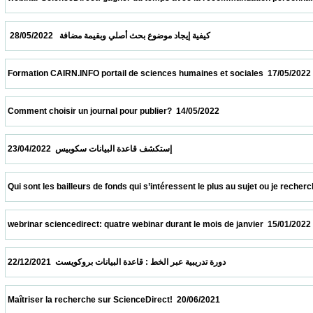
  كيفية إيجاد موضوع بحث أصلي وبقيمة مضافة   28/05/2022                            
 Formation CAIRN.INFO portail de sciences humaines et sociales  17/05/2022            
 Comment choisir un journal pour publier?  14/05/2022                            
 إستكشف قاعدة البيانات سكوبيس  23/04/2022                            
 Qui sont les bailleurs de fonds qui s’intéressent le plus au sujet ou je recherche ?  09
 webrinar sciencedirect: quatre webinar durant le mois de janvier  15/01/2022           
 دورة تدريبية عبر الخط : قاعدة البيانات بروكويست  22/12/2021                            
 Maîtriser la recherche sur ScienceDirect!  20/06/2021                            