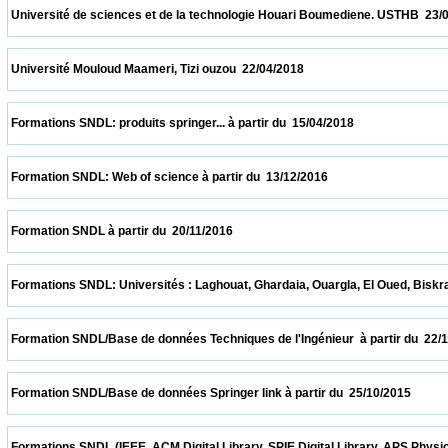
 Université de sciences et de la technologie Houari Boumediene. USTHB  23/04/2018    
 Université Mouloud Maameri, Tizi ouzou  22/04/2018                            
 Formations SNDL: produits springer... à partir du  15/04/2018                            
 Formation SNDL: Web of science à partir du  13/12/2016                            
 Formation SNDL à partir du  20/11/2016                            
 Formations SNDL: Universités : Laghouat, Ghardaia, Ouargla, El Oued, Biskra, M'sila. 
 Formation SNDL/Base de données Techniques de l'Ingénieur  à partir du  22/11/2015    
 Formation SNDL/Base de données Springer link à partir du  25/10/2015                  
 Formations SNDL (IEEE, ACM Digital Library, SPIE Digital Library, APS Physics , Cai