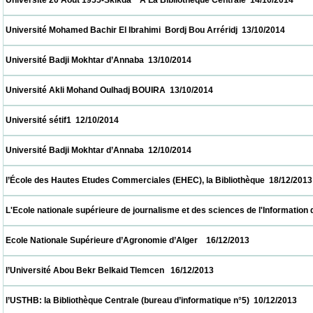
 Université 20 Aout 1955-Skikda    A La Bibliothèque Centrale  14/10/2014                
 Université Mohamed Bachir El Ibrahimi  Bordj Bou Arréridj  13/10/2014                   
 Université Badji Mokhtar d’Annaba  13/10/2014                            
 Université Akli Mohand Oulhadj BOUIRA  13/10/2014                            
 Université sétif1  12/10/2014                            
 Université Badji Mokhtar d’Annaba  12/10/2014                            
 l’École des Hautes Etudes Commerciales (EHEC), la Bibliothèque  18/12/2013           
 L'Ecole nationale supérieure de journalisme et des sciences de l'Information d'Alger 
 Ecole Nationale Supérieure d’Agronomie d’Alger    16/12/2013                            
 l’Université Abou Bekr Belkaid Tlemcen   16/12/2013                            
 l’USTHB: la Bibliothèque Centrale (bureau d’informatique n°5)  10/12/2013               