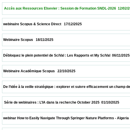
  Accès aux Ressources Elsevier : Session de Formation SNDL-2026  12/02/2026        
 webinaire Scopus & Science Direct   17/12/2025                            
 Webinaire Scopus   18/11/2025                            
 Débloquez le plein potentiel de SciVal : Les Rapports et My SciVal  06/11/2025           
 Webinaire Académique Scopus   22/10/2025                            
 De l’idée à la veille stratégique : explorer et suivre efficacement un champ de recher
  Série de webinaires : L’IA dans la recherche October 2025  01/10/2025                  
 webinar How to Easily Navigate Through Springer Nature Platforms - Algeria  31/10/202