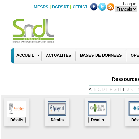
Langue:
|
|
MESRS
DGRSDT
CERIST
ACCUEIL
ACTUALITES
BASES DE DONNEES
OPE
Ressources
A
B
C
D
E
F
G
H
I
J
K
L
Détails
Détails
Détails
Déta