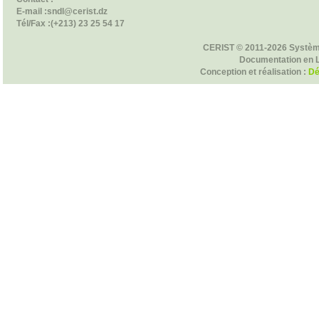
E-mail :sndl@cerist.dz
Tél/Fax :(+213) 23 25 54 17
CERIST © 2011-2026 Systèm
Documentation en 
Conception et réalisation :
Dé