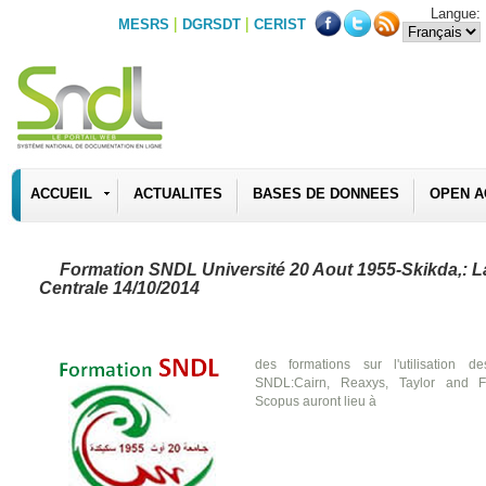
Langue:
|
|
MESRS
DGRSDT
CERIST
ACCUEIL
ACTUALITES
BASES DE DONNEES
OPEN A
Formation SNDL Université 20 Aout 1955-Skikda,: L
Centrale 14/10/2014
des formations sur l'utilisation
SNDL:Cairn, Reaxys, Taylor and Fr
Scopus auront lieu à