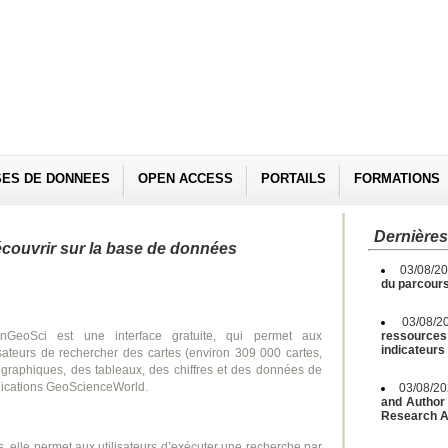
SES DE DONNEES
OPEN ACCESS
PORTAILS
FORMATIONS
Dernières
couvrir sur la base de données
03/08/2
du parcours
03/08/2
nGeoSci est une interface gratuite, qui permet aux
ressources 
indicateurs
isateurs de rechercher des cartes (environ 309 000 cartes,
graphiques, des tableaux, des chiffres et des données de
lications GeoScienceWorld.
03/08/2
and Author 
Research A
s, elle permet aux utilisateurs d’exécuter une recherche par