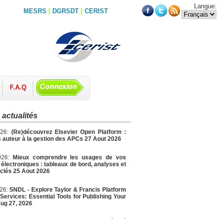
Langue:
|
|
MESRS
DGRSDT
CERIST
F.A.Q
 actualités
026:
(Re)découvrez Elsevier Open Platform :
 auteur à la gestion des APCs 27 Aout 2026
026:
Mieux comprendre les usages de vos
électroniques : tableaux de bord, analyses et
 clés 25 Aout 2026
026:
SNDL - Explore Taylor & Francis Platform
Services: Essential Tools for Publishing Your
ug 27, 2026