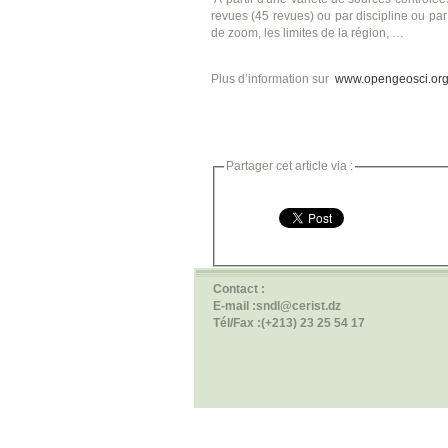
revues (45 revues) ou par discipline ou par 
de zoom, les limites de la région, …
Plus d’information sur
www.opengeosci.or
Partager cet article via :
Contact :
E-mail :sndl@cerist.dz
Tél/Fax :(+213) 23 25 54 17