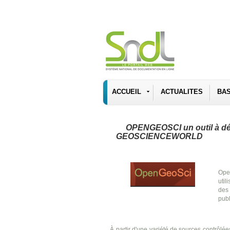
ACCUEIL
ACTUALITES
BA
OPENGEOSCI un outil à dé
GEOSCIENCEWORLD
Ope
util
des 
pub
À partir d'une variété de sources contrôlée