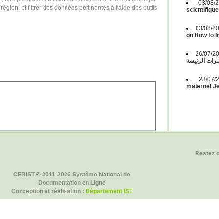
03/08
région, et filtrer des données pertinentes à l'aide des outils
scientifique
03/08/2
on How to 
g
26/07/2
ات الرئيسة
23/07
maternel Jeu
Restez 
CERIST © 2011-2026 Système National de
Documentation en Ligne
Conception et réalisation :
Département IST