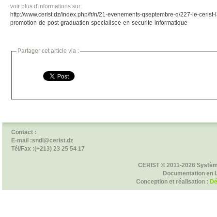
voir plus d'informations sur:
http://www.cerist.dz/index.php/fr/n/21-evenements-qseptembre-q/227-le-cerist
promotion-de-post-graduation-specialisee-en-securite-informatique
Partager cet article via :
Contact :
E-mail :sndl@cerist.dz
Tél/Fax :(+213) 23 25 54 17
CERIST © 2011-2026 Systèm
Documentation en 
Conception et réalisation :
Dé