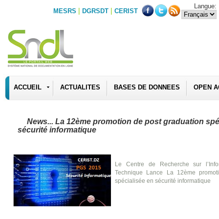
Langue:
|
|
MESRS
DGRSDT
CERIST
ACCUEIL
ACTUALITES
BASES DE DONNEES
OPEN A
News... La 12ème promotion de post graduation spé
sécurité informatique
Le Centre de Recherche sur l’Infor
Technique Lance La 12ème promoti
spécialisée en sécurité informatique