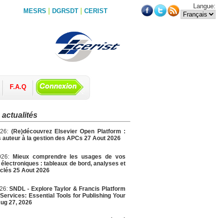
Langue:
|
|
MESRS
DGRSDT
CERIST
F.A.Q
 actualités
026:
(Re)découvrez Elsevier Open Platform :
 auteur à la gestion des APCs 27 Aout 2026
026:
Mieux comprendre les usages de vos
électroniques : tableaux de bord, analyses et
 clés 25 Aout 2026
026:
SNDL - Explore Taylor & Francis Platform
Services: Essential Tools for Publishing Your
ug 27, 2026