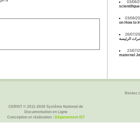
pge=9
03/08
scientifique
03/08/2
on How to 
26/07/2
ات الرئيسة
23/07
maternel Jeu
Restez 
CERIST © 2011-2026 Système National de
Documentation en Ligne
Conception et réalisation :
Département IST