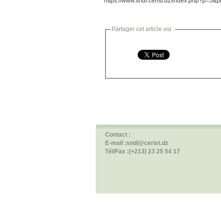
https://www.sndl.cerist.dz/index.php?p=5&
Partager cet article via :
Contact :
E-mail :sndl@cerist.dz
Tél/Fax :(+213) 23 25 54 17