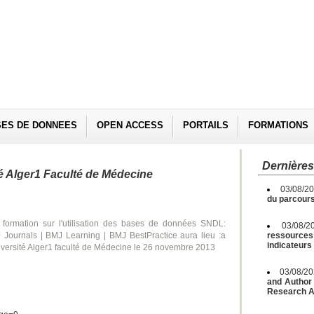
SES DE DONNEES
OPEN ACCESS
PORTAILS
FORMATIONS
Dernières
 Alger1 Faculté de Médecine
03/08/2
du parcours
 formation sur l'utilisation des bases de données SNDL:
03/08/2
 Journals | BMJ Learning | BMJ BestPractice aura lieu :a
ressources 
indicateurs
iversité Alger1 faculté de Médecine le 26 novembre 2013
03/08/2
and Author 
Research A