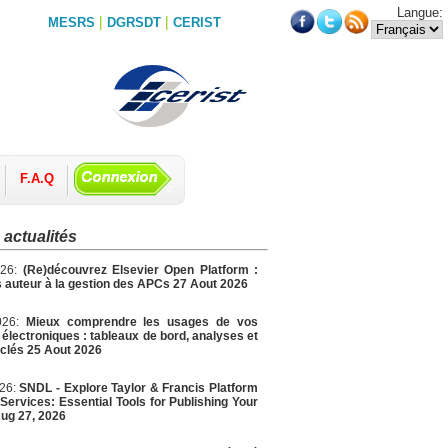
Langue:
|
|
MESRS
DGRSDT
CERIST
F.A.Q
 actualités
026:
(Re)découvrez Elsevier Open Platform :
 auteur à la gestion des APCs 27 Aout 2026
026:
Mieux comprendre les usages de vos
électroniques : tableaux de bord, analyses et
 clés 25 Aout 2026
026:
SNDL - Explore Taylor & Francis Platform
Services: Essential Tools for Publishing Your
ug 27, 2026