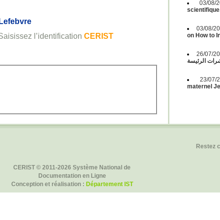
03/08
scientifique
Lefebvre
03/08/2
isissez l’identification
CERIST
on How to 
26/07/2
ات الرئيسة
23/07
maternel Jeu
Restez 
CERIST © 2011-2026 Système National de
Documentation en Ligne
Conception et réalisation :
Département IST