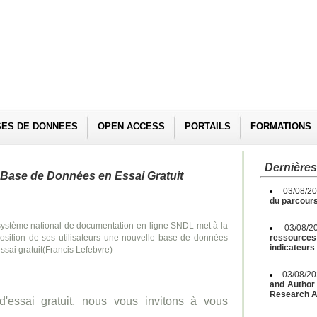
SES DE DONNEES
OPEN ACCESS
PORTAILS
FORMATIONS
Dernières
 Base de Données en Essai Gratuit
03/08/2
du parcours
système national de documentation en ligne SNDL met à la
03/08/2
osition de ses utilisateurs une nouvelle base de données
ressources 
indicateurs
ssai gratuit(Francis Lefebvre)
03/08/2
and Author 
Research A
 d'essai gratuit, nous vous invitons à vous