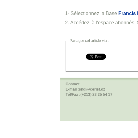
1- Sélectionnez la Base
Francis 
2- Accédez à l'espace abonnés, Sa
Partager cet article via :
Contact :
E-mail :sndl@cerist.dz
Tél/Fax :(+213) 23 25 54 17