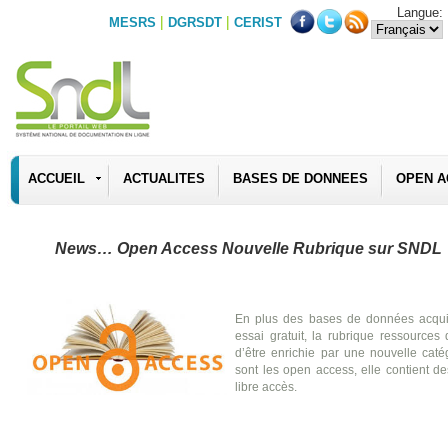
Langue:
|
|
MESRS
DGRSDT
CERIST
ACCUEIL
ACTUALITES
BASES DE DONNEES
OPEN A
News… Open Access Nouvelle Rubrique sur SNDL
En plus des bases de données acquis
essai gratuit, la rubrique ressource
d’être enrichie par une nouvelle caté
sont les open access, elle contient 
libre accès.