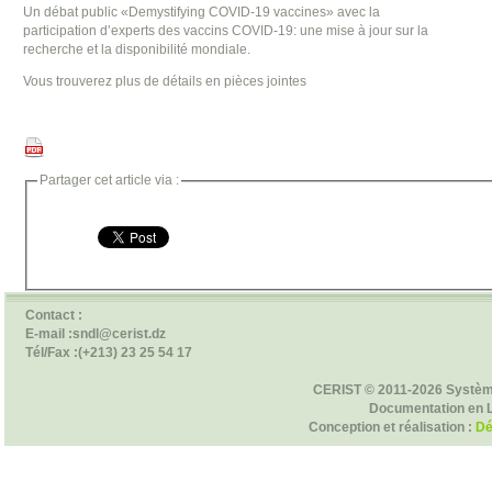
Un débat public «Demystifying COVID-19 vaccines» avec la
participation d’experts des vaccins COVID-19: une mise à jour sur la
recherche et la disponibilité mondiale.
Vous trouverez plus de détails
en pièces jointes
Partager cet article via :
Contact :
E-mail :sndl@cerist.dz
Tél/Fax :(+213) 23 25 54 17
CERIST © 2011-2026 Systèm
Documentation en 
Conception et réalisation :
Dé