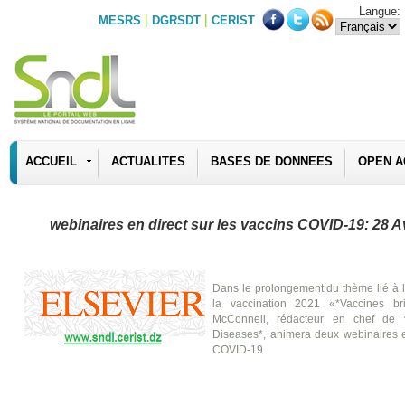
Langue:
|
|
MESRS
DGRSDT
CERIST
ACCUEIL
ACTUALITES
BASES DE DONNEES
OPEN A
webinaires en direct sur les vaccins COVID-19: 28 Av
Dans le prolongement du thème lié à
la vaccination 2021 «*Vaccines br
McConnell, rédacteur en chef de *
Diseases*, animera deux webinaires en
COVID-19