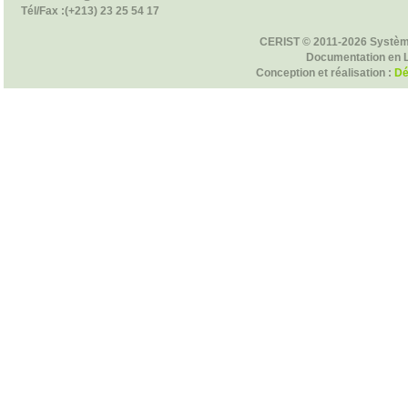
Tél/Fax :(+213) 23 25 54 17
CERIST © 2011-2026 Systèm
Documentation en 
Conception et réalisation :
Dé