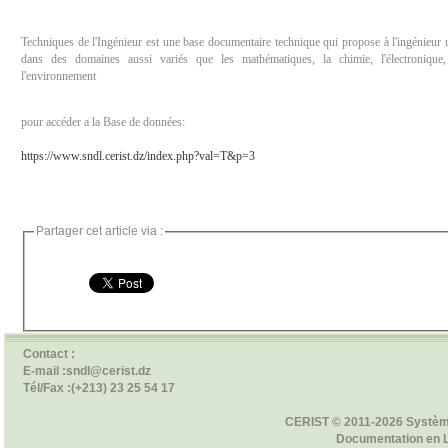
Techniques de l'Ingénieur est une base documentaire technique qui propose à l'ingénieur
dans des domaines aussi variés que les mathématiques, la chimie, l'électronique
l'environnement
pour accéder a la Base de données:
https://www.sndl.cerist.dz/index.php?val=T&p=3
Partager cet article via :
Contact :
E-mail :sndl@cerist.dz
Tél/Fax :(+213) 23 25 54 17
CERIST © 2011-2026 Systèm
Documentation en 