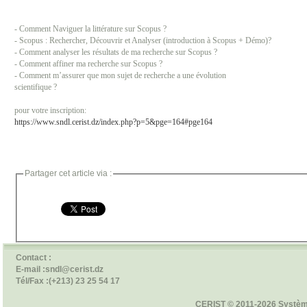
- Comment Naviguer la littérature sur Scopus ?
- Scopus : Rechercher, Découvrir et Analyser (introduction à Scopus + Démo)?
- Comment analyser les résultats de ma recherche sur Scopus ?
- Comment affiner ma recherche sur Scopus ?
- Comment m’assurer que mon sujet de recherche a une évolution
scientifique ?
pour votre inscription:
https://www.sndl.cerist.dz/index.php?p=5&pge=164#pge164
Partager cet article via :
Contact :
E-mail :sndl@cerist.dz
Tél/Fax :(+213) 23 25 54 17
CERIST © 2011-2026 Systèm