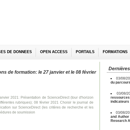
SES DE DONNEES
OPEN ACCESS
PORTAILS
FORMATIONS
Dernières
s de formation: le 27 janvier et le 08 février
03/08/2
du parcours
03/08/2
anvier 2021: Présentation de ScienceDirect (tour d'horizon
ressources 
indicateurs
ifférentes rubriques); 08 février 2021 Choisir le journal de
ication sur ScienceDirect (les critères de recherche et les
cédures de soumission
03/08/2
and Author 
Research A