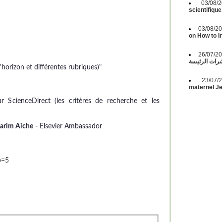
03/08
scientifique
03/08/2
on How to 
26/07/2
ات الرئيسة
horizon et différentes rubriques)"
23/07
maternel Jeu
ur ScienceDirect (les critères de recherche et les
arim Aiche
- Elsevier Ambassador
p=5