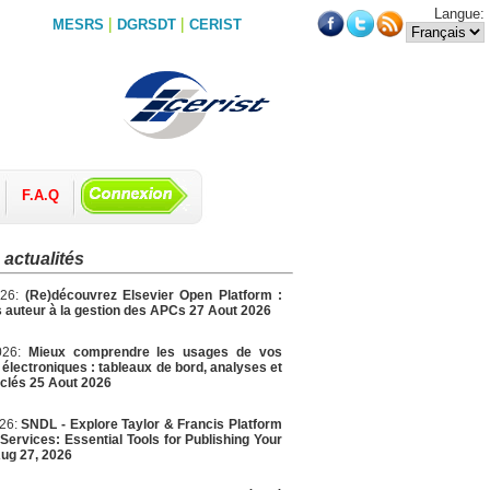
Langue:
|
|
MESRS
DGRSDT
CERIST
F.A.Q
 actualités
026:
(Re)découvrez Elsevier Open Platform :
 auteur à la gestion des APCs 27 Aout 2026
026:
Mieux comprendre les usages de vos
électroniques : tableaux de bord, analyses et
 clés 25 Aout 2026
026:
SNDL - Explore Taylor & Francis Platform
Services: Essential Tools for Publishing Your
ug 27, 2026