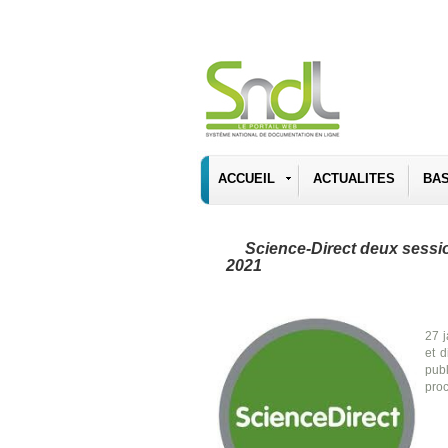
ACCUEIL
ACTUALITES
BA
Science-Direct deux session
2021
27 j
et d
publ
pro