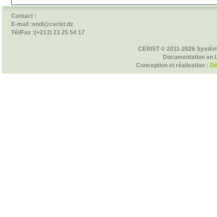
Contact :
E-mail :sndl@cerist.dz
Tél/Fax :(+213) 23 25 54 17
CERIST © 2011-2026 Systèm
Documentation en 
Conception et réalisation :
Dé