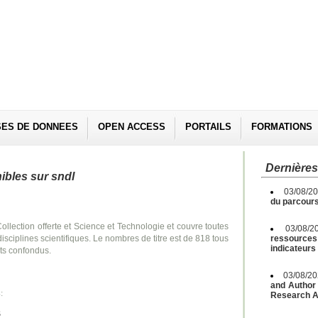
SES DE DONNEES
OPEN ACCESS
PORTAILS
FORMATIONS
Dernières
ibles sur sndl
03/08/2
du parcours
ollection offerte et Science et Technologie et couvre toutes
03/08/2
disciplines scientifiques. Le nombres de titre est de 818 tous
ressources 
indicateurs
ts confondus.
03/08/2
and Author 
:
Research A
3