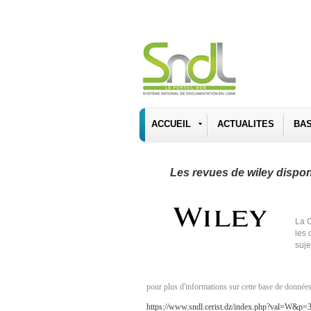
ACCUEIL
ACTUALITES
BA
Les revues de wiley dispon
La C
les 
suje
pour plus d'informations sur cette base de données
https://www.sndl.cerist.dz/index.php?val=W&p=