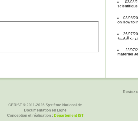
03/08
scientifique
03/08/2
on How to 
26/07/2
ات الرئيسة
23/07
maternel Jeu
Restez 
CERIST © 2011-2026 Système National de
Documentation en Ligne
Conception et réalisation :
Département IST