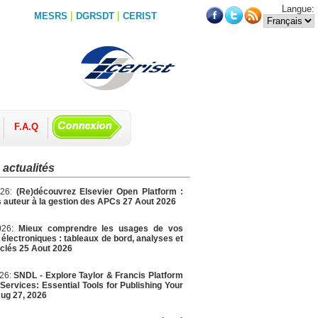
Langue:
|
|
MESRS
DGRSDT
CERIST
F.A.Q
 actualités
026:
(Re)découvrez Elsevier Open Platform :
 auteur à la gestion des APCs 27 Aout 2026
026:
Mieux comprendre les usages de vos
électroniques : tableaux de bord, analyses et
 clés 25 Aout 2026
026:
SNDL - Explore Taylor & Francis Platform
Services: Essential Tools for Publishing Your
ug 27, 2026