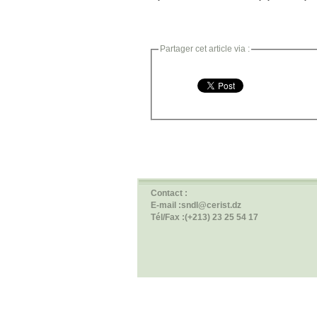
Partager cet article via :
Contact :
E-mail :sndl@cerist.dz
Tél/Fax :(+213) 23 25 54 17