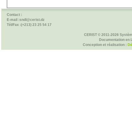
Contact :
E-mail :sndl@cerist.dz
Tél/Fax :(+213) 23 25 54 17
CERIST © 2011-2026 Systèm
Documentation en 
Conception et réalisation :
Dé