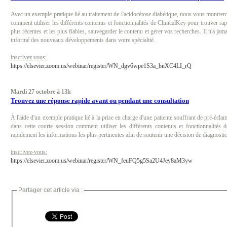
Avec un exemple pratique lié au traitement de l'acidocétose diabétique, nous vous montrer
comment utiliser les différents contenus et fonctionnalités de ClinicalKey pour trouver ra
plus récentes et les plus fiables, sauvegarder le contenu et gérer vos recherches. Il n'a jamai
informé des nouveaux développements dans votre spécialité.
inscrivez vous:
https://elsevier.zoom.us/webinar/register/WN_dgv6wpe1S3a_bnXC4LI_rQ
Mardi 27 octobre à 13h
Trouvez une réponse rapide avant ou pendant une consultation
À l'aide d'un exemple pratique lié à la prise en charge d'une patiente souffrant de pré-éc
dans cette courte session comment utiliser les différents contenus et fonctionnalités 
rapidement les informations les plus pertinentes afin de soutenir une décision de diagnostic
inscrivez-vous:
https://elsevier.zoom.us/webinar/register/WN_feuFQ5g5Sa2U4Jey8aM3yw
Partager cet article via :