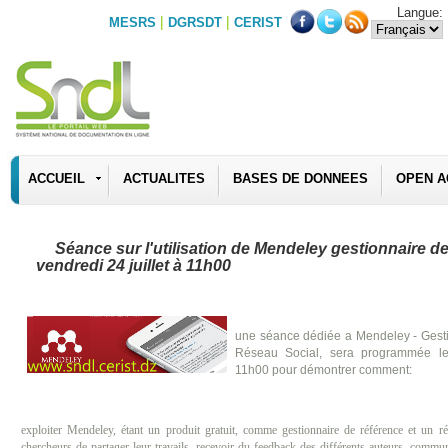
Langue:
|
|
MESRS
DGRSDT
CERIST
ACCUEIL
ACTUALITES
BASES DE DONNEES
OPEN A
Séance sur l'utilisation de Mendeley gestionnaire de
vendredi 24 juillet à 11h00
une séance dédiée a Mendeley - Gesti
Réseau Social, sera programmée le
11h00 pour démontrer comment:
exploiter Mendeley, étant un produit gratuit, comme gestionnaire de référence et un r
chercheurs de partager leur travails, recevoir du feedback des différents auteurs, commun