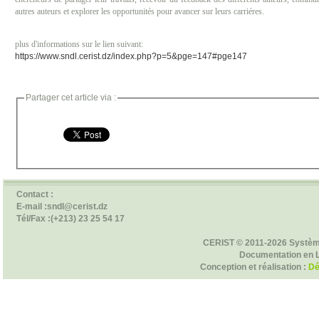
autres auteurs et explorer les opportunités pour avancer sur leurs carriéres.
plus d'informations sur le lien suivant:
https://www.sndl.cerist.dz/index.php?p=5&pge=147#pge147
Partager cet article via :
Contact :
E-mail :sndl@cerist.dz
Tél/Fax :(+213) 23 25 54 17
CERIST © 2011-2026 Systèm
Documentation en 
Conception et réalisation :
Dé