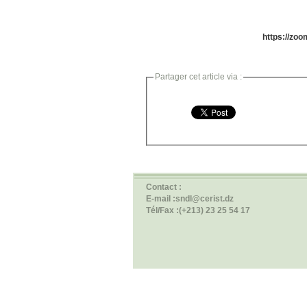
https://zoo
Partager cet article via :
Contact :
E-mail :sndl@cerist.dz
Tél/Fax :(+213) 23 25 54 17