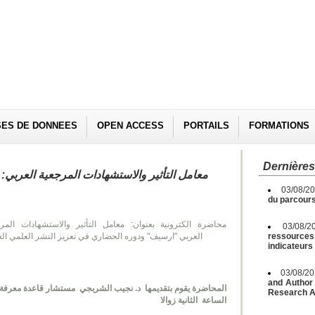
SES DE DONNEES
OPEN ACCESS
PORTAILS
FORMATIONS
Dernières
معامل التأثير والاستشهادات المرجعية العربي: محاضرة 
03/08/2
du parcours
محاضرة الكترونية بعنوان: معامل التأثير والاستشهادات المر
03/08/2
العربي "ارسيف" ودوره الحضاري في تعزيز النشر العلمي ال
ressources 
indicateurs
03/08/2
and Author 
المحاضرة يقوم بتقديمها
د. نجيب الشربجي
مستشار قاعدة معرفة ا
Research A
الساعة الثانية زوالا