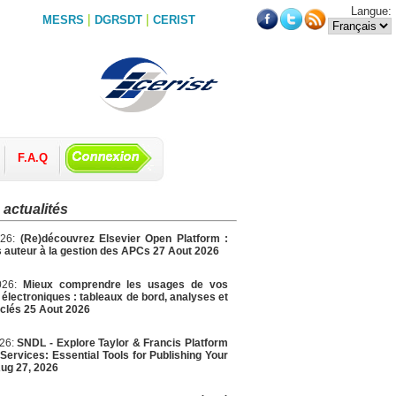
Langue:
|
|
MESRS
DGRSDT
CERIST
F.A.Q
 actualités
026:
(Re)découvrez Elsevier Open Platform :
 auteur à la gestion des APCs 27 Aout 2026
026:
Mieux comprendre les usages de vos
électroniques : tableaux de bord, analyses et
 clés 25 Aout 2026
026:
SNDL - Explore Taylor & Francis Platform
Services: Essential Tools for Publishing Your
ug 27, 2026