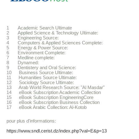
1 Academic Search Ultimate
2 Applied Science & Technology Ultimate:
3 Engineering Source:
4 Computers & Applied Sciences Complete:
5 Energy & Power Source:
6 Environment Complete:
7 Medline complete:
8 Dynamed:
9 Dentistery and Oral Science:
10 Business Source Ultimate:
11 Humanities Source Ultimate:
12 Sociology Source Ultimate:
13 Arab World Research Source: "Al Masdar"
14 eBook Subscription Academic Collection
15 eBook Subscription EngineeringCore
16 eBook Subscription Business Collection
17 eBook Arabic Collection: Al-Kotob
pour plus d'informations:
https://www.sndl.cerist.dz/index.php?val=E&p=13