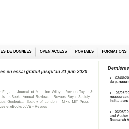
SES DE DONNEES
OPEN ACCESS
PORTAILS
FORMATIONS
Dernières
 en essai gratuit jusqu’au 21 juin 2020
03/08/2
du parcours
 England Journal of Medicine Wiley - Revues Taylor &
03/08/2
ncis - eBooks Annual Reviews - Revues Royal Society -
ressources 
indicateurs
ues Geological Society of London - Mixte MIT Press –
ues et eBooks JoVE – Revues
03/08/2
and Author 
Research A