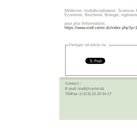
Médecine, multidisciplinaires,
Sciences H
Economie,
Biochimie, Biologie, ingénieri
pour plus finformations:
https://www.sndl.cerist.dz/index.php?p=
Partager cet article via :
Contact :
E-mail :sndl@cerist.dz
Tél/Fax :(+213) 23 25 54 17