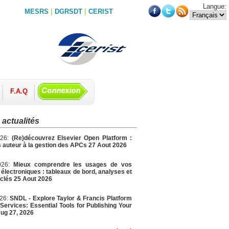
Langue:
|
|
MESRS
DGRSDT
CERIST
F.A.Q
 actualités
026:
(Re)découvrez Elsevier Open Platform :
 auteur à la gestion des APCs 27 Aout 2026
026:
Mieux comprendre les usages de vos
électroniques : tableaux de bord, analyses et
 clés 25 Aout 2026
026:
SNDL - Explore Taylor & Francis Platform
Services: Essential Tools for Publishing Your
ug 27, 2026