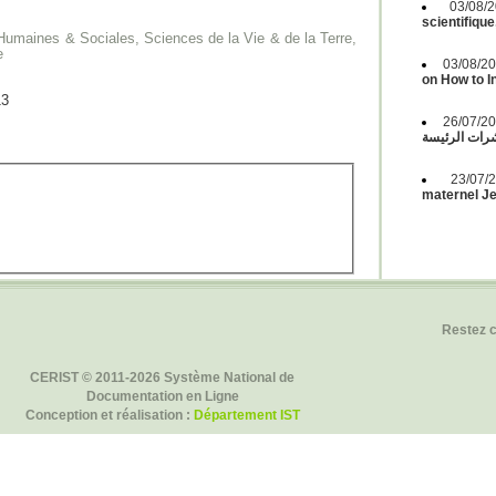
03/08
scientifique
umaines & Sociales, Sciences de la Vie & de la Terre,
e
03/08/2
on How to 
13
26/07/2
ات الرئيسة
23/07
maternel Jeu
Restez 
CERIST © 2011-2026 Système National de
Documentation en Ligne
Conception et réalisation :
Département IST