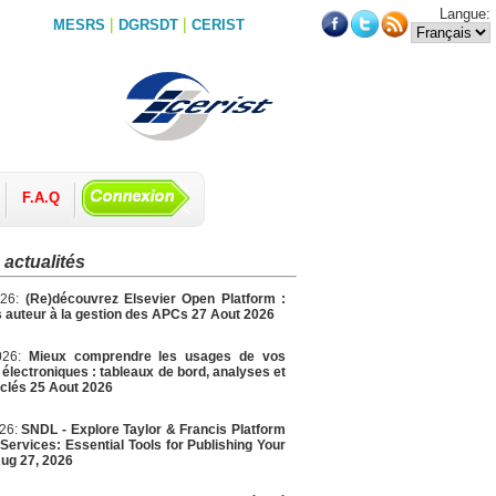
Langue:
|
|
MESRS
DGRSDT
CERIST
F.A.Q
 actualités
026:
(Re)découvrez Elsevier Open Platform :
 auteur à la gestion des APCs 27 Aout 2026
026:
Mieux comprendre les usages de vos
électroniques : tableaux de bord, analyses et
 clés 25 Aout 2026
026:
SNDL - Explore Taylor & Francis Platform
Services: Essential Tools for Publishing Your
ug 27, 2026