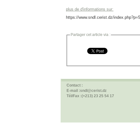
plus de d'informations sur:
https://www.sndl.cerist.dz/index.php?
Partager cet article via :
Contact :
E-mail :sndl@cerist.dz
Tél/Fax :(+213) 23 25 54 17