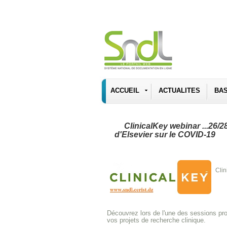
ACCUEIL
ACTUALITES
BA
ClinicalKey webinar ...26/2
d'Elsevier sur le COVID-19
Clin
D
é
couvrez lors de l'une des sessions pr
vos projets de recherche clinique.