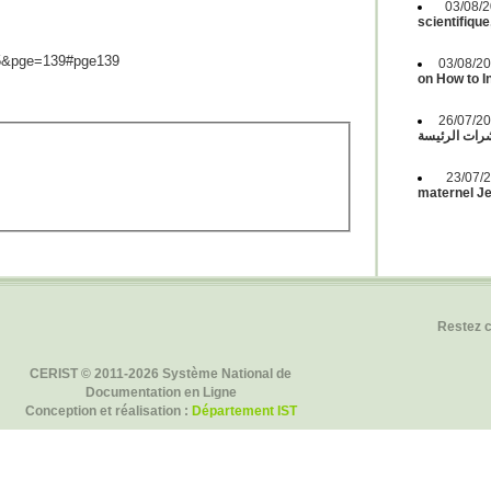
03/08
scientifique
p=5&pge=139#pge139
03/08/2
on How to 
26/07/2
ات الرئيسة
23/07
maternel Jeu
Restez 
CERIST © 2011-2026 Système National de
Documentation en Ligne
Conception et réalisation :
Département IST