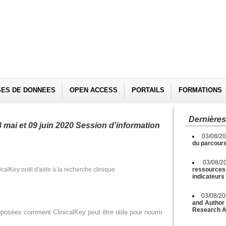
SES DE DONNEES
OPEN ACCESS
PORTAILS
FORMATIONS
Dernières
8 mai et 09 juin 2020 Session d'information
03/08/2
du parcours
03/08/2
icalKey outil d'aide à la recherche clinique
ressources 
indicateurs
03/08/2
and Author 
Research A
opos
é
es comment ClinicalKey
peut
ê
tre utile pour nourrir