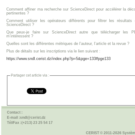
Comment affiner ma recherche sur ScienceDirect pour accélérer la décou
pertinentes ?
Comment utiliser les opérateurs différents pour filtrer les résulta
ScienceDirect ?
Que peux-je faire sur ScienceDirect autre que télécharger les P
m’intéressent ?
Quelles sont les différentes métriques de l’auteur, l’article et la revue ?
Plus de détails sur les inscriptions via le lien suivant :
https://www.sndl.cerist.dz/index.php?p=5&pge=133#pge133
Partager cet article via :
Contact :
E-mail :sndl@cerist.dz
Tél/Fax :(+213) 23 25 54 17
CERIST © 2011-2026 Systèm