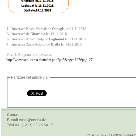
1- Université Kasdi Merbah de
Ouargla
le: 11.11.2018
2- Université de
Ghardaia
le: 12.11.2018
3- Université Amar Telidji de
Laghouat
le: 13.11.2018
4- Université Ziane Achour de
Djelfa
le: 14.11.2018
Voire le Programme ci-dessous:
http://www.sndl.cerist.dz/index.php?p=5&pge=127#pge127
Partager cet article via :
Contact :
E-mail :sndl@cerist.dz
Tél/Fax :(+213) 23 25 54 17
CERIST © 2011-2026 Systèm