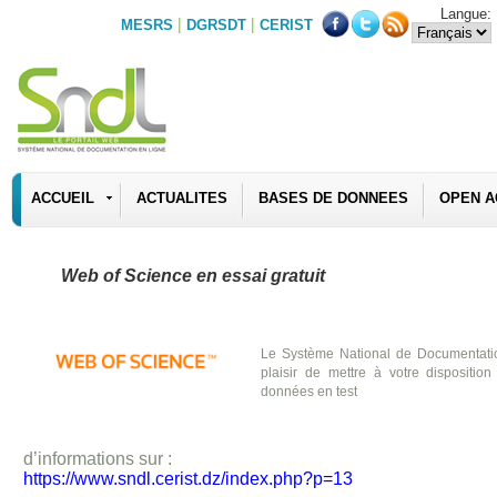
Langue:
|
|
MESRS
DGRSDT
CERIST
ACCUEIL
ACTUALITES
BASES DE DONNEES
OPEN A
Web of Science en essai gratuit
Le Système National de Documentat
plaisir de mettre à votre dispositi
données en test
d’informations sur :
https://www.sndl.cerist.dz/index.php?p=13