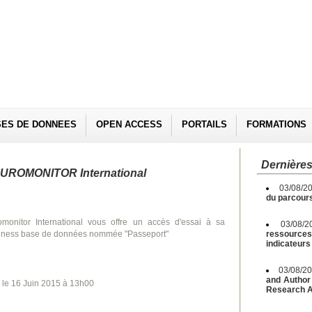
SES DE DONNEES
OPEN ACCESS
PORTAILS
FORMATIONS
Dernières
UROMONITOR International
03/08/2
du parcours
omonitor International vous offre un accès d'essai à sa
03/08/
iness base de données nommée "Passeport"
ressources 
indicateurs
03/08/2
and Author 
 le 16 Juin 2015 à 13h00
Research A