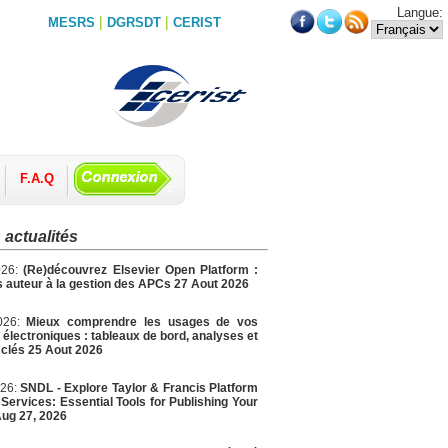
Langue:
|
|
MESRS
DGRSDT
CERIST
F.A.Q
 actualités
026:
(Re)découvrez Elsevier Open Platform :
 auteur à la gestion des APCs 27 Aout 2026
2026:
Mieux comprendre les usages de vos
électroniques : tableaux de bord, analyses et
 clés 25 Aout 2026
026:
SNDL - Explore Taylor & Francis Platform
Services: Essential Tools for Publishing Your
ug 27, 2026