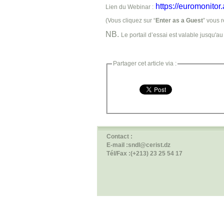
https://euromonito
Lien du Webinar :
(Vous cliquez sur “
Enter as a Guest
” vous r
NB
.
Le portail d’essai est valable jusqu'au
Partager cet article via :
Contact :
E-mail :sndl@cerist.dz
Tél/Fax :(+213) 23 25 54 17