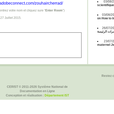
03/08
r.adobeconnect.com/zouhaircherrad/
scientifiqu
entrez votre nom et cliquez sure “
Enter Room
”)
03/08/2
 27 Juillet 2015.
on How to 
26/07/2
ات الرئيسة
23/07
maternel Je
Restez 
CERIST © 2011-2026 Système National de
Documentation en Ligne
Conception et réalisation :
Département IST