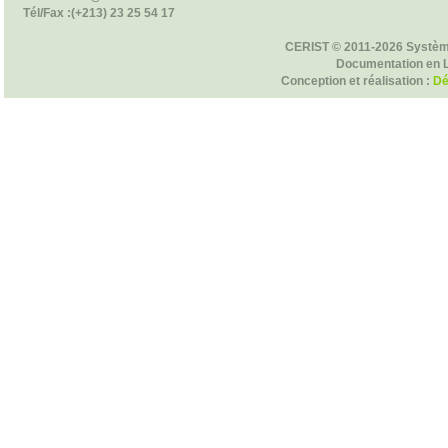
Tél/Fax :(+213) 23 25 54 17
CERIST © 2011-2026 Systèm
Documentation en 
Conception et réalisation :
Dé