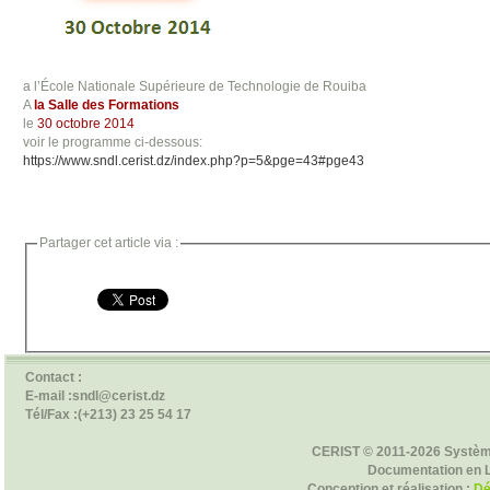
a l’École Nationale Supérieure de Technologie de Rouiba
A
la Salle des Formations
le
30 octobre 2014
voir le programme ci-dessous:
https://www.sndl.cerist.dz/index.php?p=5&pge=43#pge43
Partager cet article via :
Contact :
E-mail :sndl@cerist.dz
Tél/Fax :(+213) 23 25 54 17
CERIST © 2011-2026 Systèm
Documentation en 
Conception et réalisation :
Dé