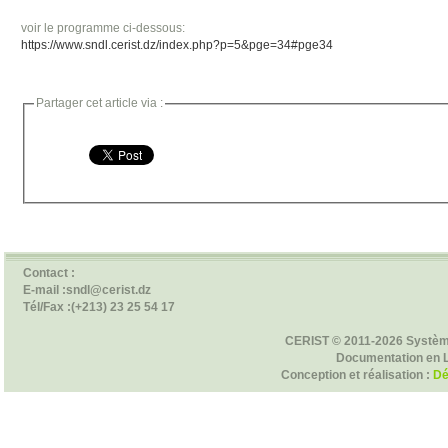
voir le programme ci-dessous:
https://www.sndl.cerist.dz/index.php?p=5&pge=34#pge34
Partager cet article via :
Contact :
E-mail :sndl@cerist.dz
Tél/Fax :(+213) 23 25 54 17
CERIST © 2011-2026 Systèm
Documentation en 
Conception et réalisation :
Dé