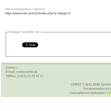
Voir le programme ci-dessous :
https://www.sndl.cerist.dz/index.php?p=5&pge=5
Partager cet article via :
Contact :
E-mail :sndl@cerist.dz
Tél/Fax :(+213) 23 25 54 17
CERIST © 2011-2026 Systèm
Documentation en 
Conception et réalisation :
Dé