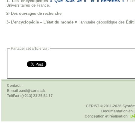
1- Les encyclopédies
«
QUE SAIS JE »
et
« REPÈRES »
:
de
Universitaires de France.
2- Des ouvrages de recherche
»
3- L’encyclopédie « L'état du monde
l’annuaire géopolitique des
Édit
Partager cet article via :
Contact :
E-mail :sndl@cerist.dz
Tél/Fax :(+213) 23 25 54 17
CERIST © 2011-2026 Systèm
Documentation en 
Conception et réalisation :
Dé