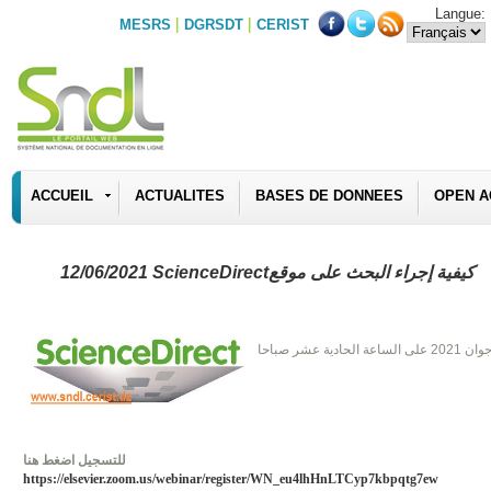
Langue:
|
|
MESRS
DGRSDT
CERIST
ACCUEIL
ACTUALITES
BASES DE DONNEES
OPEN A
12/06/2021 ScienceDirectكيفية إجراء البحث على موقع
للتسجيل اضغط هنا
https://elsevier.zoom.us/webinar/register/WN_eu4lhHnLTCyp7kbpqtg7ew