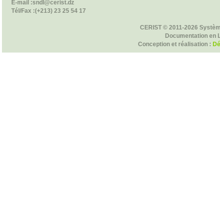
E-mail :sndl@cerist.dz
Tél/Fax :(+213) 23 25 54 17
CERIST © 2011-2026 Systèm
Documentation en 
Conception et réalisation :
Dé