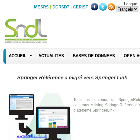
Langue:
|
|
MESRS
DGRSDT
CERIST
ACCUEIL
ACTUALITES
BASES DE DONNEES
OPEN A
Springer Référence a migré vers Springer Link
Tous les contenus de SpringerRef
contenus « living SpringerReference »
plateforme SpringerLink.