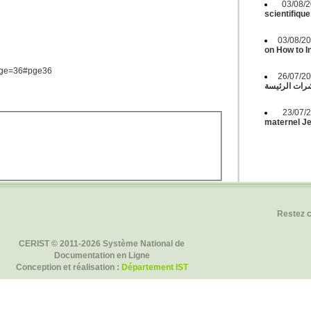
03/08
scientifique
03/08/2
on How to 
&pge=36#pge36
26/07/2
ات الرئيسة
23/07
maternel Jeu
Restez 
CERIST © 2011-2026 Système National de
Documentation en Ligne
Conception et réalisation :
Département IST