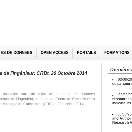
SES DE DONNEES
OPEN ACCESS
PORTAILS
FORMATIONS
Dernières
de l’ingénieur: CRBt, 20 Octobre 2014
03/08/2
du parcours
 formation sur l'utilisation de la base de données
03/08/2
hnique de l’ingénieur) aura lieu au Centre de Recherche en
ressources 
indicateurs
technologie de Constantine(CRBt)le 20 octobre 2014
03/08/2
and Author 
Research A