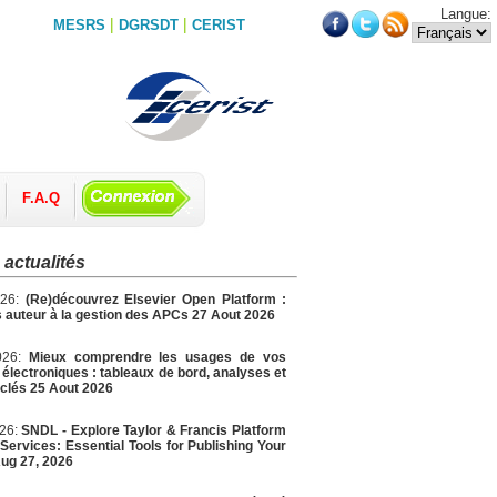
Langue:
|
|
MESRS
DGRSDT
CERIST
F.A.Q
 actualités
026:
(Re)découvrez Elsevier Open Platform :
 auteur à la gestion des APCs 27 Aout 2026
026:
Mieux comprendre les usages de vos
électroniques : tableaux de bord, analyses et
 clés 25 Aout 2026
026:
SNDL - Explore Taylor & Francis Platform
Services: Essential Tools for Publishing Your
ug 27, 2026