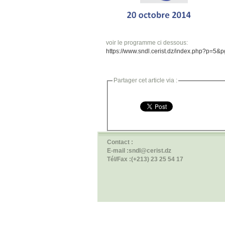
voir le programme ci dessous:
https://www.sndl.cerist.dz/index.php?p=5
Partager cet article via :
Contact :
E-mail :sndl@cerist.dz
Tél/Fax :(+213) 23 25 54 17