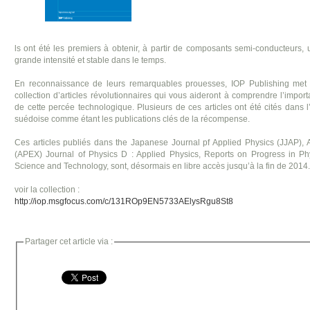
ls ont été les premiers à obtenir, à partir de composants semi-conducteurs,
grande intensité et stable dans le temps.
En reconnaissance de leurs remarquables prouesses, IOP Publishing met à
collection d’articles révolutionnaires qui vous aideront à comprendre l’importa
de cette percée technologique. Plusieurs de ces articles ont été cités dans
suédoise comme étant les publications clés de la récompense.
Ces articles publiés dans the Japanese Journal pf Applied Physics (JJAP), 
(APEX) Journal of Physics D : Applied Physics, Reports on Progress in Ph
Science and Technology, sont, désormais en libre accès jusqu’à la fin de 2014.
voir la collection :
http://iop.msgfocus.com/c/131ROp9EN5733AElysRgu8St8
Partager cet article via :