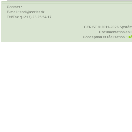
Contact :
E-mail :sndl@cerist.dz
Tél/Fax :(+213) 23 25 54 17
CERIST © 2011-2026 Systèm
Documentation en 
Conception et réalisation :
Dé